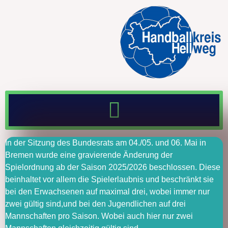
In der Sitzung des Bundesrats am 04./05. und 06. Mai in
Bremen wurde eine gravierende Änderung der
Spielordnung ab der Saison 2025/2026 beschlossen. Diese
beinhaltet vor allem die Spielerlaubnis und beschränkt sie
bei den Erwachsenen auf maximal drei, wobei immer nur
zwei gültig sind,und bei den Jugendlichen auf drei
Mannschaften pro Saison. Wobei auch hier nur zwei