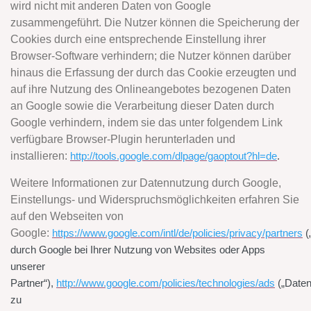
wird nicht mit anderen Daten von Google
zusammengeführt. Die Nutzer können die Speicherung der
Cookies durch eine entsprechende Einstellung ihrer
Browser-Software verhindern; die Nutzer können darüber
hinaus die Erfassung der durch das Cookie erzeugten und
auf ihre Nutzung des Onlineangebotes bezogenen Daten
an Google sowie die Verarbeitung dieser Daten durch
Google verhindern, indem sie das unter folgendem Link
verfügbare Browser-Plugin herunterladen und
installieren:
http://tools.google.com/dlpage/gaoptout?hl=de
.
Weitere Informationen zur Datennutzung durch Google,
Einstellungs- und Widerspruchsmöglichkeiten erfahren Sie
auf den Webseiten von
Google:
https://www.google.com/intl/de/policies/privacy/partners
(
durch Google bei Ihrer Nutzung von Websites oder Apps
unserer
Partner“),
http://www.google.com/policies/technologies/ads
(„Date
zu