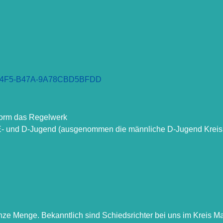
F4D-44F5-B47A-9A78CBD5BFDD
Form das Regelwerk
r E- und D-Jugend (ausgenommen die männliche D-Jugend Kreisl
anze Menge. Bekanntlich sind Schiedsrichter bei uns im Kreis 