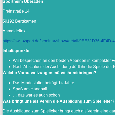
Sportheim Oberaden
Preinstraße 14
59192 Bergkamen
Anmeldelink:
https://hw.it4sport.de/seminar/show#detail/9EE31D36-4
Inhaltspunkte:
Wir besprechen an den beiden Abenden in kompakter 
Nach Abschluss der Ausbildung dürft ihr die Spiele de
Welche Voraussetzungen müsst ihr mitbringen?
Das Mindestalter beträgt 14 Jahre
Spaß am Handball
… das war es auch schon
Was bringt uns als Verein die Ausbildung zum Spielleiter?
Die Ausbildung zum Spielleiter bringt euch als Verein eine g