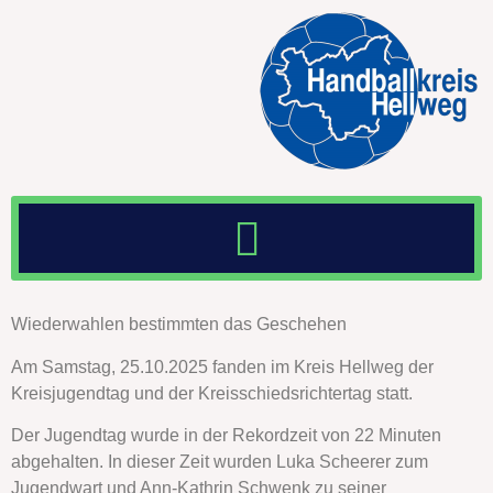
Wiederwahlen bestimmten das Geschehen
Am Samstag, 25.10.2025 fanden im Kreis Hellweg der
Kreisjugendtag und der Kreisschiedsrichtertag statt.
Der Jugendtag wurde in der Rekordzeit von 22 Minuten
abgehalten. In dieser Zeit wurden Luka Scheerer zum
Jugendwart und Ann-Kathrin Schwenk zu seiner