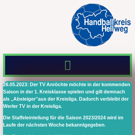
26.05.2023: Der TV Anröchte möchte in der kommenden
Saison in der 1. Kreisklasse spielen und gilt demnach
als „Absteiger“aus der Kreisliga. Dadurch verbleibt der
Werler TV in der Kreisliga.
Die Staffeleinteilung für die Saison 2023/2024 wird im
Laufe der nächsten Woche bekanntgegeben
.