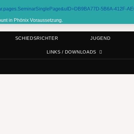
seminar.pages.SeminarSinglePage&uID=DB9BA77D-5B6A-412F
ount in Phönix Voraussetzung.
SCHIEDSRICHTER
JUGEND
LINKS / DOWNLOADS