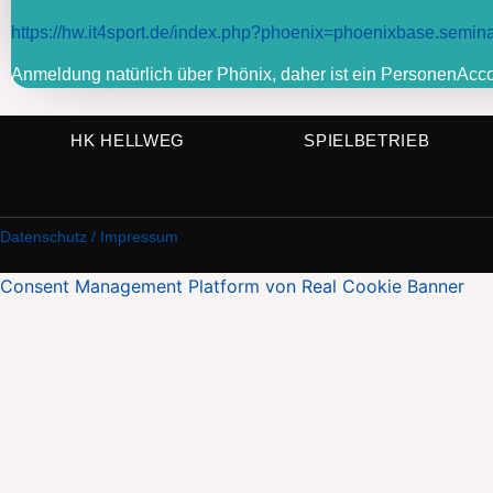
https://hw.it4sport.de/index.php?phoenix=phoenixbase.
Anmeldung natürlich über Phönix, daher ist ein PersonenAcc
HK HELLWEG
SPIELBETRIEB
Datenschutz / Impressum
Consent Management Platform von Real Cookie Banner